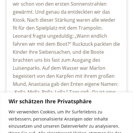
wir schon von den ersten Sonnenstrahlen
gewärmt. Und genau da entdeckten wir das
Kiosk. Nach dieser Stärkung waren alle wieder
fit für den Spielplatz mit dem Trampolin.
Leonard fragte ungeduldig: „Wann endlich
fahren wir mit dem Boot?“ Ruckzuck packten die
Kinder ihre Siebensachen, und die Boote
brachten uns bis fast zum Ausgang des
Luisenparks. Auf dem Wasser war Marlon
begeistert von den Karpfen mit ihrem großen
Mund, Anastasia gab den Enten eigene Namen:
„Kella, Mella, Pella, Lella.“ Taer rief: „Da ist eine
Papa-Ente“ und alle bewunderten den
Wir schätzen Ihre Privatsphäre
wunderschönen Entenvater.
Wir verwenden Cookies, um Ihr Surferlebnis zu
verbessern, personalisierte Anzeigen oder Inhalte
Bei der Heimfahrt im Bus war es ganz still. Wer
einzusetzen und unseren Datenverkehr zu analysieren.
sich genau umsah, bemerkte einige müde und