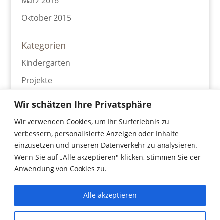
März 2016
Oktober 2015
Kategorien
Kindergarten
Projekte
Was bei uns passiert
Wir schätzen Ihre Privatsphäre
Wir verwenden Cookies, um Ihr Surferlebnis zu
Meta
verbessern, personalisierte Anzeigen oder Inhalte
Anmelden
einzusetzen und unseren Datenverkehr zu analysieren.
Wenn Sie auf „Alle akzeptieren" klicken, stimmen Sie der
Eintrags-Feed
Anwendung von Cookies zu.
Kommentar-Feed
WordPress.org
Alle akzeptieren